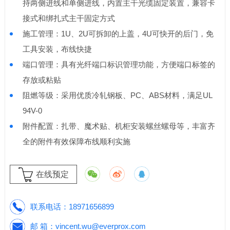
持两侧进线和单侧进线，内置主干光缆固定装置，兼容卡
接式和绑扎式主干固定方式
施工管理：1U、2U可拆卸的上盖，4U可快开的后门，免
工具安装，布线快捷
端口管理：具有光纤端口标识管理功能，方便端口标签的
存放或粘贴
阻燃等级：采用优质冷轧钢板、PC、ABS材料，满足UL
94V-0
附件配置：扎带、魔术贴、机柜安装螺丝螺母等，丰富齐
全的附件有效保障布线顺利实施
在线预定
联系电话：
18971656899
邮 箱：
vincent.wu@everprox.com