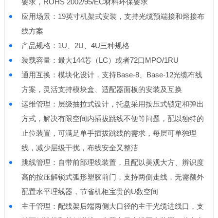
要求，ROHS 2002/95/EC材料环保要求
应用场景：19英寸机架式安装，支持光缆预端接和熔接布
线方案
产品规格：1U、2U、4U三种规格
装载容量：最大144芯（LC）或者72口MPO/1RU
通用互换：模块化设计，支持Base-8、Base-12光缆布线
方案，灵活支持模块盒、适配器面板的安装及互换
运维管理：层级抽拉式设计，托盘采用按压式锁定和弹出
方式，解决有限空间内插拔跳线不便等问题，配以独特的
止位装置，可满足单手插拔跳线的需求，每层可单独理
线，减少层级干扰，布线安全又整洁
跳线管理：自带前部理线装置，且配以美观大方、辨识度
高的按压解锁式弧形塑胶前门，支持两侧走线，无需额外
配置水平理线器，节省机柜宝贵的U数空间
主干管理：配线架后端两侧大口径的主干光缆进线口，支