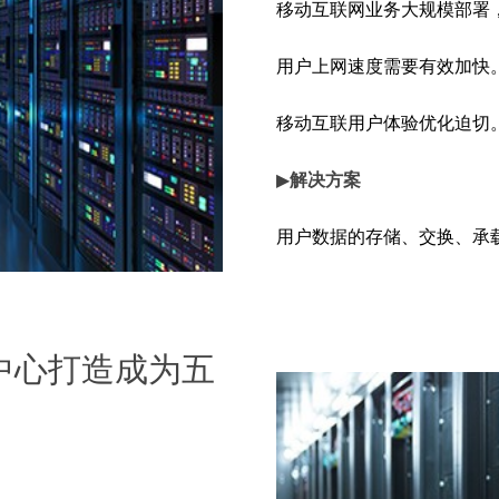
移动互联网业务大规模部署
用户上网速度需要有效加快
移动互联用户体验优化迫切
▶
解决方案
用户数据的存储、交换、承
经过逐轮对比，最终采纳在
有优异表现的 iCONEC® 
据中心打造成为五
▶
客户收益
系统稳定性、兼容性全面保
满足未来 10~15 年业务对