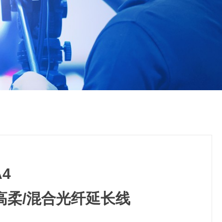
A4
n2 高柔/混合光纤延长线