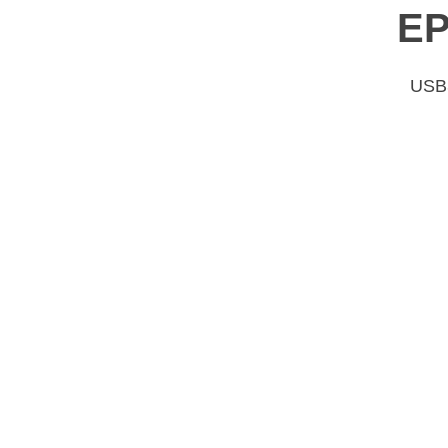
EP
US