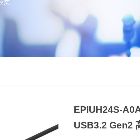
轻柔
EPIUH24S-A0
USB3.2 Ge