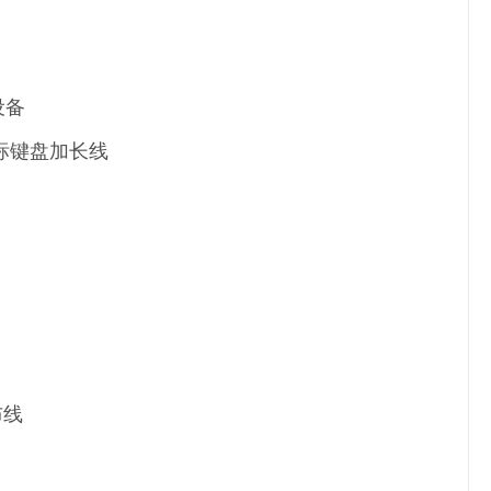
设备
鼠标键盘加长线
布线